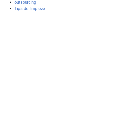
outsourcing
Tips de limpieza
Nuestros servicios
Quiénes Somos
Servicios para Empresas
Servicios para Comunidades
Limpieza de Empresas
Contacto
LOPD
Aviso Legal
Política Integrada de Grupo Kassia
Política de Privacidad
Canal Ético